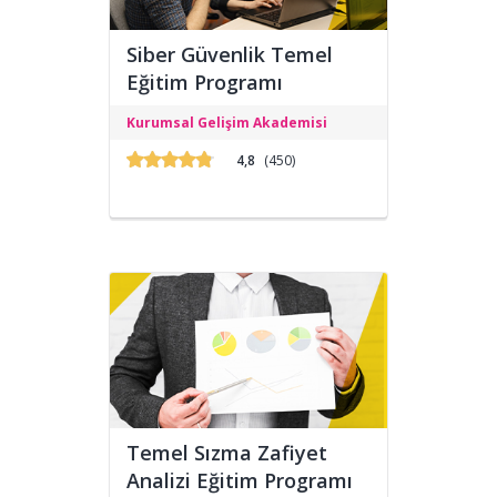
Siber Güvenlik Temel
Eğitim Programı
Programın amacı, Siber Güvenlik
Kurumsal Gelişim Akademisi
Uzmanı yetiştirmektir.
4,8
(450)
Temel Sızma Zafiyet
Analizi Eğitim Programı