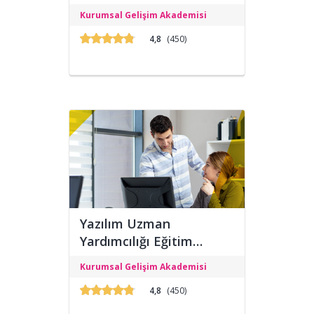
Başlangıç Seviyesi Analiz ve Zafiyet
Kurumsal Gelişim Akademisi
Eğitimi verilmesi hedeflenmektedir.
4,8
(450)
Yazılım Uzman
Yardımcılığı Eğitim
Programı
Programın amacı, Yazılım Uzmanı
Kurumsal Gelişim Akademisi
yetiştirmektir.
4,8
(450)