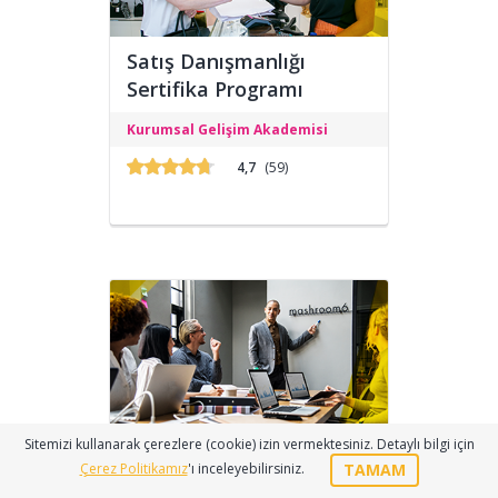
Satış Danışmanlığı
Sertifika Programı
Satış Danışmanlığı Sertifika Programı,
Kurumsal Gelişim Akademisi
E-Devlet ve Üniversitesi onaylı olup
eğitimlere sitemizden katılıp
4,7
(59)
alabilirsiniz.
Sitemizi kullanarak çerezlere (cookie) izin vermektesiniz. Detaylı bilgi için
Pazarlama Yönetimi
TAMAM
Çerez Politikamız
'ı inceleyebilirsiniz.
Sertifika Programı