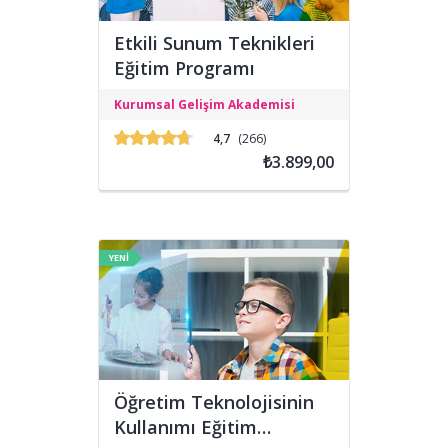
Etkili Sunum Teknikleri
Eğitim Programı
Etkili Sunum Teknikleri Eğitimi;
Kurumsal Gelişim Akademisi
katılımcıların sunum yaparken
doğallıktan uzaklaşmadan, davranış
4,7
(266)
değişimine odaklı kendilerine özgü bir
₺3.899,00
stil geliştirmelerini ve profesyonel
sunum tekniklerini özümsemelerini
amaçlamaktadır.
YENİ
Öğretim Teknolojisinin
Kullanımı Eğitim