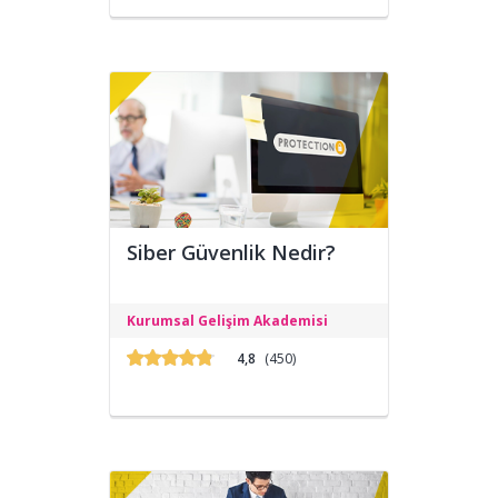
Siber Güvenlik Nedir?
Programın amacı, Siber Güvenlik ve
Kurumsal Gelişim Akademisi
Siber İstihbarat konusunda uzman
yetiştirmektir.
4,8
(450)