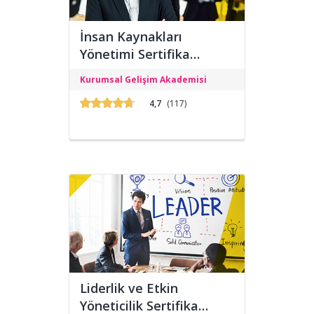
İnsan Kaynakları
Yönetimi Sertifika
Programı
İnsan Kaynakları Yönetimi Sertifika
Kurumsal Gelişim Akademisi
Programı, E-Devlet ve Üniversitesi
onaylı olup eğitimlere sitemizden
4,7
(117)
katılıp alabilirsiniz.
Liderlik ve Etkin
Yöneticilik Sertifika