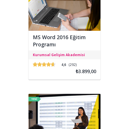
MS Word 2016 Eğitim
Programı
MS Word 2016 eğitimi ile belgelerinizi
Kurumsal Gelişim Akademisi
daha kolay ve hızlı bir şekilde
oluşturmanız için gerekli olan
4,6
(292)
yetkinliklerin kazandırılması
₺3.899,00
hedeflenmektedir.
YENİ