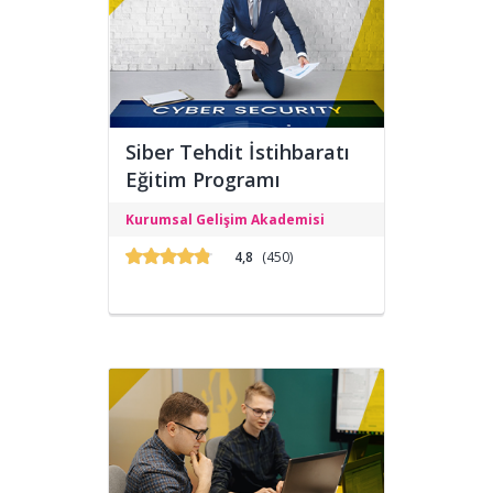
Siber Tehdit İstihbaratı
Eğitim Programı
Siber tehditlerine karşı bilgi toplama
Kurumsal Gelişim Akademisi
eğitimi verilerek Siber Güvenlik Uzman
Yardımcısı yetiştirmeyi
4,8
(450)
hedeflemektedir.