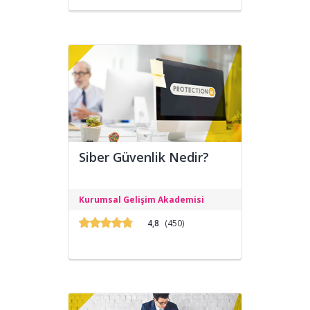
Siber Güvenlik Nedir?
Programın amacı, Siber Güvenlik ve
Kurumsal Gelişim Akademisi
Siber İstihbarat konusunda uzman
yetiştirmektir.
4,8
(450)