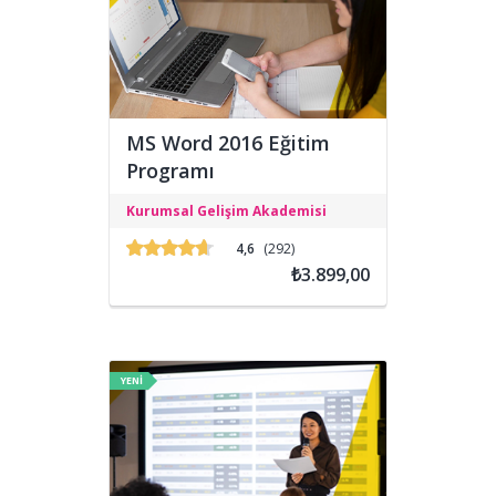
MS Word 2016 Eğitim
Programı
MS Word 2016 eğitimi ile belgelerinizi
Kurumsal Gelişim Akademisi
daha kolay ve hızlı bir şekilde
oluşturmanız için gerekli olan
4,6
(292)
yetkinliklerin kazandırılması
₺3.899,00
hedeflenmektedir.
YENİ