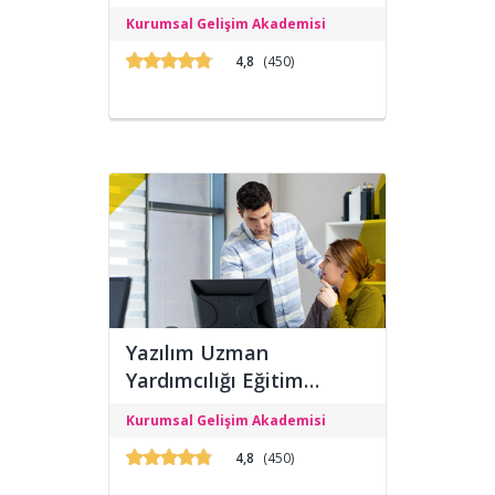
Başlangıç Seviyesi Analiz ve Zafiyet
Kurumsal Gelişim Akademisi
Eğitimi verilmesi hedeflenmektedir.
4,8
(450)
Yazılım Uzman
Yardımcılığı Eğitim
Programı
Programın amacı, Yazılım Uzmanı
Kurumsal Gelişim Akademisi
yetiştirmektir.
4,8
(450)