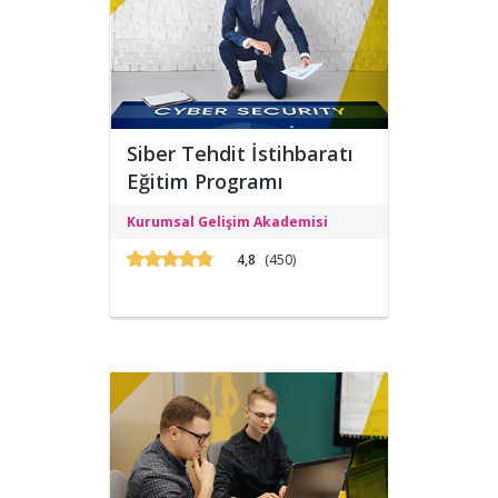
Siber Tehdit İstihbaratı
Eğitim Programı
Siber tehditlerine karşı bilgi toplama
Kurumsal Gelişim Akademisi
eğitimi verilerek Siber Güvenlik Uzman
Yardımcısı yetiştirmeyi
4,8
(450)
hedeflemektedir.