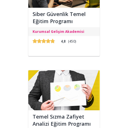
Siber Güvenlik Temel
Eğitim Programı
Programın amacı, Siber Güvenlik
Kurumsal Gelişim Akademisi
Uzmanı yetiştirmektir.
4,8
(450)
Temel Sızma Zafiyet
Analizi Eğitim Programı