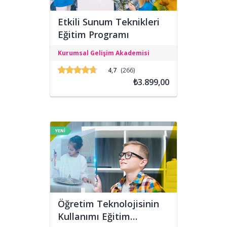
Etkili Sunum Teknikleri
Eğitim Programı
Etkili Sunum Teknikleri Eğitimi;
Kurumsal Gelişim Akademisi
katılımcıların sunum yaparken
doğallıktan uzaklaşmadan, davranış
4,7
(266)
değişimine odaklı kendilerine özgü bir
₺3.899,00
stil geliştirmelerini ve profesyonel
sunum tekniklerini özümsemelerini
amaçlamaktadır.
YENİ
Öğretim Teknolojisinin
Kullanımı Eğitim