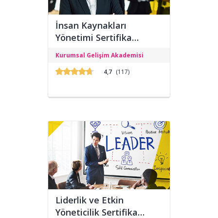
İnsan Kaynakları
Yönetimi Sertifika
Programı
İnsan Kaynakları Yönetimi Sertifika
Kurumsal Gelişim Akademisi
Programı, E-Devlet ve Üniversitesi
onaylı olup eğitimlere sitemizden
4,7
(117)
katılıp alabilirsiniz.
Liderlik ve Etkin
Yöneticilik Sertifika