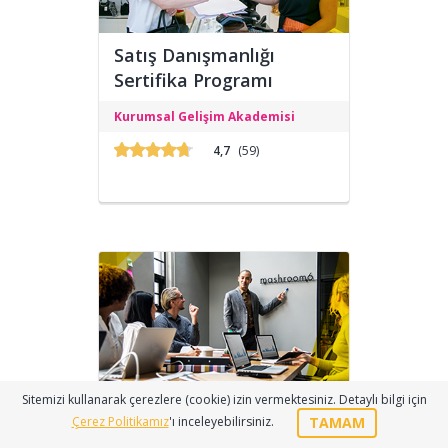
Satış Danışmanlığı
Sertifika Programı
Satış Danışmanlığı Sertifika Programı,
Kurumsal Gelişim Akademisi
E-Devlet ve Üniversitesi onaylı olup
eğitimlere sitemizden katılıp
4,7
(59)
alabilirsiniz.
Sitemizi kullanarak çerezlere (cookie) izin vermektesiniz. Detaylı bilgi için
Pazarlama Yönetimi
TAMAM
Çerez Politikamız
'ı inceleyebilirsiniz.
Sertifika Programı