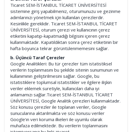
Ticaret SEM-İSTANBUL TİCARET ÜNİVERSİTESİ
sistemine giriş yapabilmeniz, oturumunuzu ve gezinme
adımlarınızı yönetmek için kullanılan çerezlerdir.
Kesinlikle gereklidir. Ticaret SEM-İSTANBUL TİCARET
ÜNİVERSİTESİ, oturum çerezi ve kullanıcının çerez
etiketini kapatıp-kapatmadığı bilgisini içeren çerez
kullanmaktadır. Kapatıldıktan sonra çerez etiketinin bir
hafta boyunca tekrar görüntülenmemesini sağlar.
b. Üçüncü Taraf Çerezler
Google Analitikleri: Bu tür çerezler tüm istatistiksel
verilerin toplanmasını bu şekilde sitenin sunumunun ve
kullanımının geliştirilmesini sağlar. Google, bu
istatistiklere toplumsal istatistikler ve ilgilere ilişkin
veriler eklemek suretiyle, kullanıcıları daha iyi
anlamamızı sağlar.Ticaret SEM-İSTANBUL TİCARET
ÜNİVERSİTESİ, Google Analitik çerezleri kullanmaktadır.
Söz konusu çerezler ile toplanan veriler, Google
sunucularına aktarılmakta ve söz konusu veriler
Google'ın veri koruma ilkeleri ile uyumlu olarak
muhafaza edilmektedir. Bu verilerin toplanmasını
istemiyorsanız bu linki ziyaret