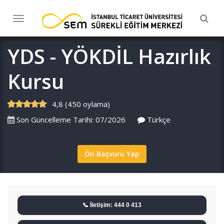
Togg
Toggle
navig
navigation
YDS - YÖKDİL Hazırlık
Kursu
4,8 (450 oylama)
Son Güncelleme Tarihi: 07/2026
Türkçe
Ön Başvuru Yap
📞 İletişim: 444 0 413