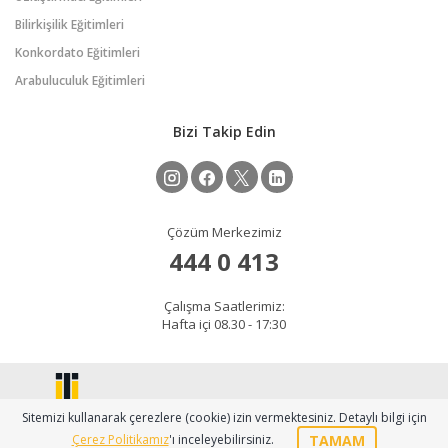
Bilirkişilik Eğitimleri
Konkordato Eğitimleri
Arabuluculuk Eğitimleri
Bizi Takip Edin
Çözüm Merkezimiz
444 0 413
Çalışma Saatlerimiz:
Hafta içi 08.30 - 17:30
Sitemizi kullanarak çerezlere (cookie) izin vermektesiniz. Detaylı bilgi için
TAMAM
Çerez Politikamız
'ı inceleyebilirsiniz.
2026 © Copyright sem.ticaret.edu.tr