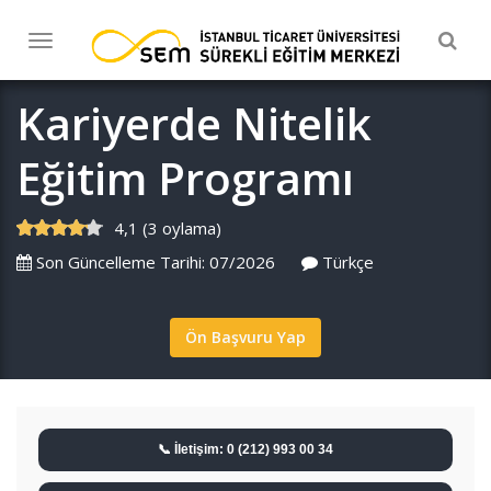
Togg
Toggle
navig
navigation
Kariyerde Nitelik
Eğitim Programı
4,1 (3 oylama)
Son Güncelleme Tarihi: 07/2026
Türkçe
Ön Başvuru Yap
📞 İletişim: 0 (212) 993 00 34