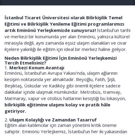
İstanbul Ticaret Üniversitesi olarak Bilirkişilik Temel
Eğitimi ve Bilirkişilik Yenileme Eğitimi programlarımızı
artık Eminönü Yerleşkemizde sunuyoruz!
İstanbul’un tarihi
ve merkezi bir konumunda yer alan Eminönü, yalnızca kültürel
mirasıyla değil, aynı zamanda eşsiz ulaşım olanakları ve civar
ilçelere yakınlığı ile eğitim için ideal bir merkez haline geliyor.
Neden Bilirkişilik Eğitimi İçin Eminönü Yerleşkemizi
Tercih Etmelisiniz?
1.
Merkezi Konum Avantajı
Eminönü, İstanbul’un Avrupa Yakası’nda, ulaşım ağlarının
kesişim noktasında yer almaktadır. Beyoğlu, Fatih, Şişli,
Beşiktaş, Üsküdar ve Kadıköy gibi önemli ilçelere sadece
dakikalar içinde ulaşmak mümkündür. Metrobüs, tramvay,
Marmaray, vapur ve otobüs hatlarının kesiştiği bu lokasyon,
bilirkişilik eğitimine ulaşımı kolay ve pratik hâle
getiriyor.
2.
Ulaşım Kolaylığı ve Zamandan Tasarruf
Eğitim alan katılımcılar için zaman yönetimi kritik öneme
sahiptir. Eminönü Yerleşkemiz, İstanbul’un her iki yakasından