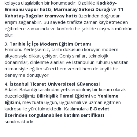
kolayca ulaşılabilen bir konumdadır. Özellikle
Kadıköy-
Eminönü vapur hattı
,
Marmaray Sirkeci Durağı
ve
T1
Kabataş-Bağcılar tramvay hattı
üzerinden doğrudan
erişim sağlanabilir. Bu sayede trafikte zaman kaybetmeden
eğitimlere zamanında ve konforlu bir şekilde ulaşmak mümkün
olur.
3.
Tarihle İç İçe Modern Eğitim Ortamı
Eminönü Yerleşkemiz, tarihi dokusunu koruyan modern
altyapısıyla dikkat çekiyor. Geniş sınıflar, teknolojik
donanımlar, dinlenme alanları ve İstanbul’un ruhunu yansıtan
mimarisiyle eğitim süreci hem verimli hem de keyifli bir
deneyime dönüşüyor.
4.
İstanbul Ticaret Üniversitesi Güvencesi
Adalet Bakanlığı tarafından yetkilendirilmiş bir kurum olarak
düzenlediğimiz
Bilirkişilik Temel Eğitimi
ve
Yenileme
Eğitimi
, mevzuata uygun, uygulamalı ve uzman eğitmen
kadrosu ile yürütülmektedir. Katılımcılara
E-Devlet
üzerinden sorgulanabilen katılım sertifikası
sunulmaktadır.