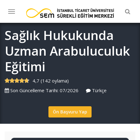
Togg
Toggle
navig
navigation
Sağlık Hukukunda
Uzman Arabuluculuk
Eğitimi
4,7 (142 oylama)
Son Güncelleme Tarihi: 07/2026
Türkçe
Ön Başvuru Yap