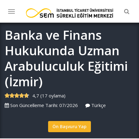
Togg
Toggle
navig
navigation
Banka ve Finans
Hukukunda Uzman
Arabuluculuk Eğitimi
(İzmir)
4,7 (17 oylama)
Son Güncelleme Tarihi: 07/2026
Türkçe
Ön Başvuru Yap