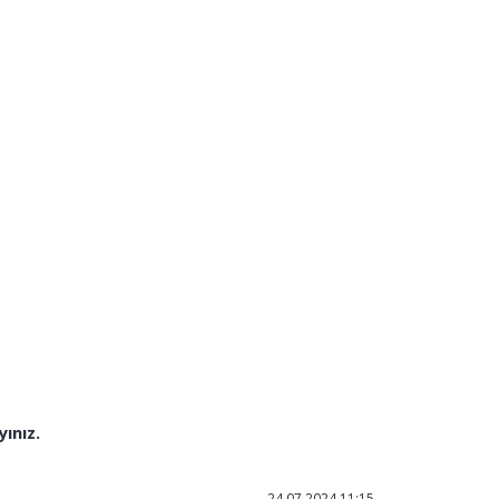
yınız.
24.07.2024 11:15