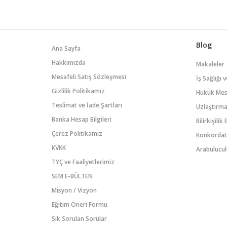
Blog
Ana Sayfa
Hakkımızda
Makaleler
Mesafeli Satış Sözleşmesi
İş Sağlığı 
Gizlilik Politikamız
Hukuk Mesl
Teslimat ve İade Şartları
Uzlaştırmac
Banka Hesap Bilgileri
Bilirkişilik
Çerez Politikamız
Konkordato
KVKK
Arabulucul
TYÇ ve Faaliyetlerimiz
SEM E-BÜLTEN
Misyon / Vizyon
Eğitim Öneri Formu
Sık Sorulan Sorular