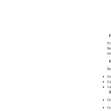
Et
Et
İl
ön
E
İl
Sö
Sö
Ya
İ
Ön
Ha