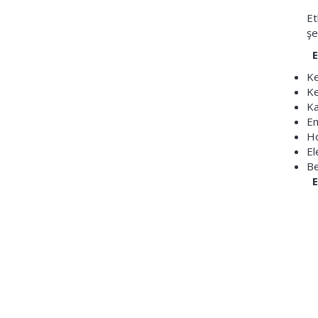
Et
şe
Et
Ke
Ke
Ka
Em
Ho
El
Be
E