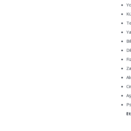
Yo
Kü
Te
Ya
Bi
Di
Fi
Za
Al
Ci
Aş
Ps
Et