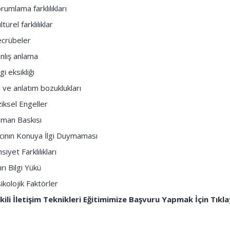
rumlama farklılıkları
ltürel farklılıklar
crübeler
nlış anlama
lgi eksikliği
l ve anlatım bozuklukları
ziksel Engeller
man Baskısı
ıcının Konuya İlgi Duymaması
nsiyet Farklılıkları
ırı Bilgi Yükü
ikolojik Faktörler
kili İletişim Teknikleri Eğitimimize Başvuru Yapmak İçin Tıkla