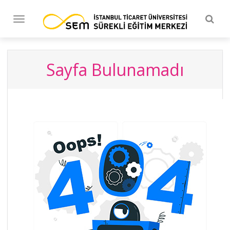
Togg
Toggle
navig
navigation
Sayfa Bulunamadı