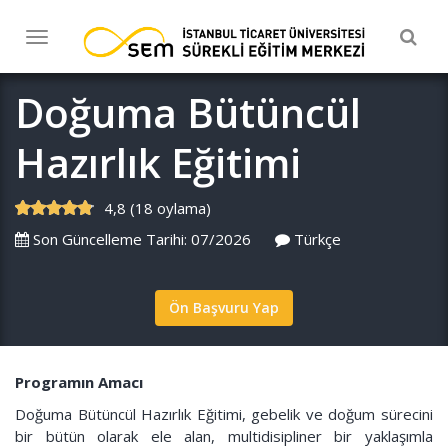
Togg
Toggle
navig
navigation
Doğuma Bütüncül
Hazırlık Eğitimi
4,8 (18 oylama)
Son Güncelleme Tarihi: 07/2026
Türkçe
Ön Başvuru Yap
Programın Amacı
Doğuma Bütüncül Hazırlık Eğitimi, gebelik ve doğum sürecini
bir bütün olarak ele alan, multidisipliner bir yaklaşımla