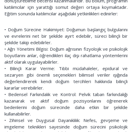
dönüştürebilme becerisi kazanmalarıdır. Bu bölüm, programın
katılımcılar için yarattığı somut değeri ortaya koymaktadır.
Eğitim sonunda katılımcılar aşağıdaki yetkinlikleri edinirler:
• Doğum Sürecine Hakimiyet: Doğumun başlangıç bulgularını
ve evrelerini net bir şekilde ayırt edebilir, süreci bilinçli bir
şekilde takip edebilirler.
• Ağrı Yönetimi Bilgisi: Doğum ağrısının fizyolojik ve psikolojik
boyutlarını anlar, öğrendikleri ilaç dışı rahatlama yöntemlerini
aktif olarak uygulayabilirler.
• Bilinçli Karar Verme: Tıbbi müdahaleler, epidural ve
sezaryen gibi önemli seçenekleri bilimsel veriler ışığında
değerlendirerek kendi doğum tercihleri hakkında bilinçli
kararlar verebilirler.
• Bedensel Farkındalık ve Kontrol: Pelvik taban farkındalığı
kazanarak ve aktif doğum pozisyonlarını öğrenerek
bedenlerini doğum sürecinde daha etkin bir şekilde
kullanabilirler.
• Zihinsel ve Duygusal Dayanıklılık: Nefes, gevşeme ve
imgeleme teknikleri sayesinde doğum sürecini psikolojik