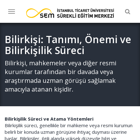
Togg
Toggle
navig
navigation
Bilirkişi: Tanımı, Önemi ve
Bilirkişilik Süreci
Bilirkişi, mahkemeler veya diğer resmi
kurumlar tarafından bir davada veya
araştırmada uzman görüşü sağlamak
amacıyla atanan kişidir.
Bilirkişilik Süreci ve Atama Yöntemleri
Bilirkişilik süreci, genellikle bir mahkeme veya resmi kurumun
belirli bir konuda uzman görüşüne ihtiyaç duyması üzerine
başlar. Bilirkişiler, ilgili alanda yüksek düzeyde bilgi ve