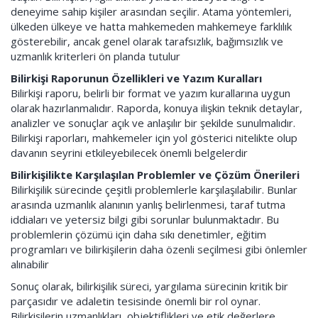
deneyime sahip kişiler arasından seçilir. Atama yöntemleri,
ülkeden ülkeye ve hatta mahkemeden mahkemeye farklılık
gösterebilir, ancak genel olarak tarafsızlık, bağımsızlık ve
uzmanlık kriterleri ön planda tutulur
Bilirkişi Raporunun Özellikleri ve Yazım Kuralları
Bilirkişi raporu, belirli bir format ve yazım kurallarına uygun
olarak hazırlanmalıdır. Raporda, konuya ilişkin teknik detaylar,
analizler ve sonuçlar açık ve anlaşılır bir şekilde sunulmalıdır.
Bilirkişi raporları, mahkemeler için yol gösterici nitelikte olup
davanın seyrini etkileyebilecek önemli belgelerdir
Bilirkişilikte Karşılaşılan Problemler ve Çözüm Önerileri
Bilirkişilik sürecinde çeşitli problemlerle karşılaşılabilir. Bunlar
arasında uzmanlık alanının yanlış belirlenmesi, taraf tutma
iddiaları ve yetersiz bilgi gibi sorunlar bulunmaktadır. Bu
problemlerin çözümü için daha sıkı denetimler, eğitim
programları ve bilirkişilerin daha özenli seçilmesi gibi önlemler
alınabilir
Sonuç olarak, bilirkişilik süreci, yargılama sürecinin kritik bir
parçasıdır ve adaletin tesisinde önemli bir rol oynar.
Bilirkişilerin uzmanlıkları, objektiflikleri ve etik değerlere