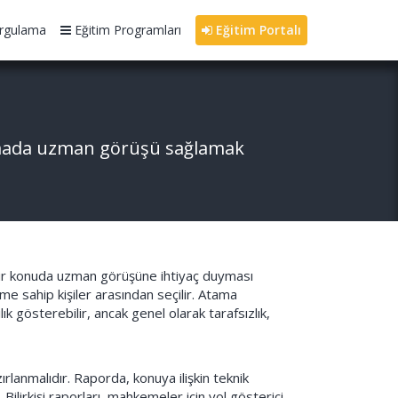
rgulama
Eğitim Programları
Eğitim Portalı
ırmada uzman görüşü sağlamak
i bir konuda uzman görüşüne ihtiyaç duyması
yime sahip kişiler arasından seçilir. Atama
gösterebilir, ancak genel olarak tarafsızlık,
zırlanmalıdır. Raporda, konuya ilişkin teknik
. Bilirkişi raporları, mahkemeler için yol gösterici