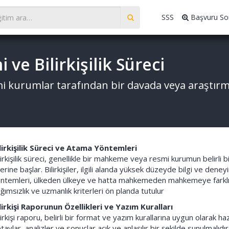
SSS
Başvuru So
 ve Bilirkişilik Süreci
esmi kurumlar tarafından bir davada veya araşt
lirkişilik Süreci ve Atama Yöntemleri
lirkişilik süreci, genellikle bir mahkeme veya resmi kurumun belirl
erine başlar. Bilirkişiler, ilgili alanda yüksek düzeyde bilgi ve dene
ntemleri, ülkeden ülkeye ve hatta mahkemeden mahkemeye farklılık 
ğımsızlık ve uzmanlık kriterleri ön planda tutulur
lirkişi Raporunun Özellikleri ve Yazım Kuralları
lirkişi raporu, belirli bir format ve yazım kurallarına uygun olarak ha
taylar, analizler ve sonuçlar açık ve anlaşılır bir şekilde sunulmalıdır