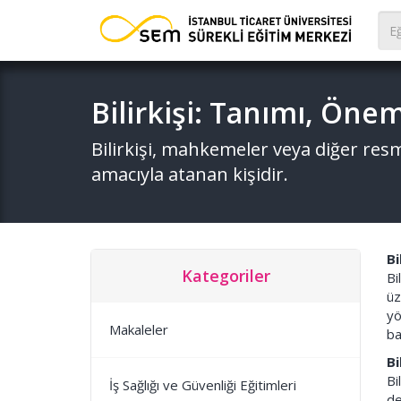
Bilirkişi: Tanımı, Önemi
Bilirkişi, mahkemeler veya diğer r
amacıyla atanan kişidir.
Bi
Kategoriler
Bi
üz
yö
Makaleler
ba
Bi
Bi
İş Sağlığı ve Güvenliği Eğitimleri
de