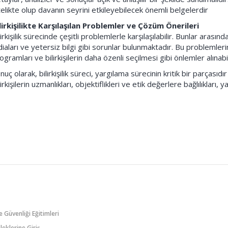
telikte olup davanın seyrini etkileyebilecek önemli belgelerdir
lirkişilikte Karşılaşılan Problemler ve Çözüm Önerileri
lirkişilik sürecinde çeşitli problemlerle karşılaşılabilir. Bunlar arası
diaları ve yetersiz bilgi gibi sorunlar bulunmaktadır. Bu problemler
ogramları ve bilirkişilerin daha özenli seçilmesi gibi önlemler alınabil
nuç olarak, bilirkişilik süreci, yargılama sürecinin kritik bir parçasıd
lirkişilerin uzmanlıkları, objektiflikleri ve etik değerlere bağlılıkları, 
ve Güvenliği Eğitimleri
eklerine Giriş